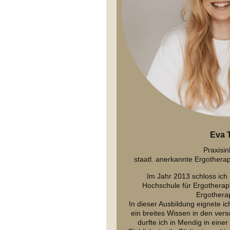
Eva 
Praxisin
staatl. anerkannte Ergothera
Im Jahr 2013 schloss ich
Hochschule für Ergotherapi
Ergotherap
In dieser Ausbildung eignete ic
ein breites Wissen in den ver
durfte ich in Mendig in eine