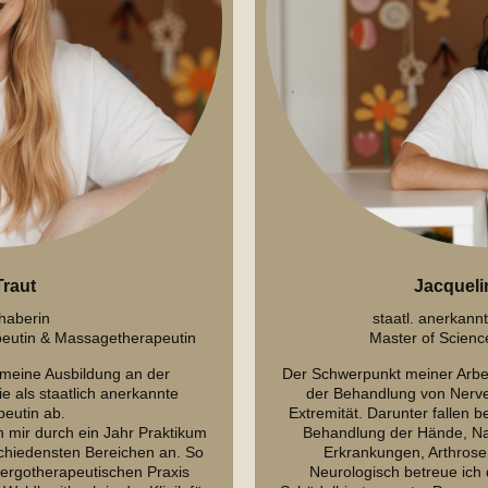
Traut
Jacqueli
haberin
staatl. anerkann
peutin & Massagetherapeutin
Master of Scien
 meine Ausbildung an der
Der Schwerpunkt meiner Arbeit
e als staatlich anerkannte
der Behandlung von Nerv
eutin ab.
Extremität. Darunter fallen b
h mir durch ein Jahr Praktikum
Behandlung der Hände, Na
schiedensten Bereichen an. So
Erkrankungen, Arthros
r ergotherapeutischen Praxis
Neurologisch betreue ich 