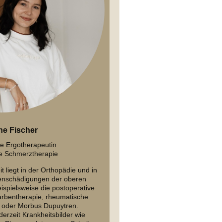
ne Fischer
te Ergotherapeutin
ce Schmerztherapie
 liegt in der Orthopädie und in
enschädigungen der oberen
eispielsweise die postoperative
rbentherapie, rheumatische
e oder Morbus Dupuytren.
derzeit Krankheitsbilder wie